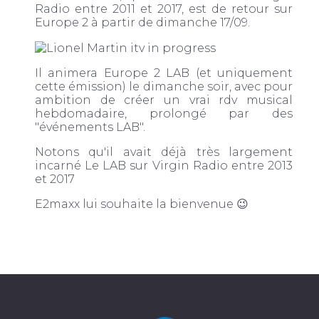
Radio entre 2011 et 2017, est de retour sur
Europe 2 à partir de dimanche 17/09.
Il animera Europe 2 LAB (et uniquement
cette émission) le dimanche soir, avec pour
ambition de créer un vrai rdv musical
hebdomadaire, prolongé par des
"événements LAB".
Notons qu'il avait déjà très largement
incarné Le LAB sur Virgin Radio entre 2013
et 2017
E2maxx lui souhaite la bienvenue 😉