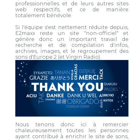
professionnelles et de leurs autres sites
web respectifs, et ce de manière
totalement bénévole.
Si l'équipe s'est nettement réduite depuis,
E2maxx reste un site "non-officiel" et
génère donc un important travail de
recherche et de compilation d'infos,
archives, images, et le regroupement des
sons d'Europe 2 (et Virgin Radio).
Nous tenons donc ici à remercier
chaleureusement toutes les personnes
ayant contribué à enrichir le site de sons,