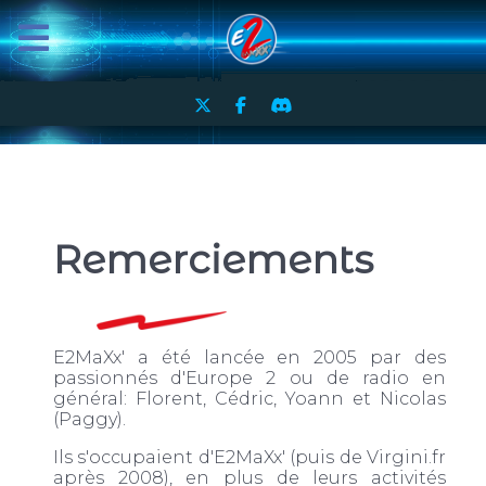
Remerciements
E2MaXx' a été lancée en 2005 par des
passionnés d'Europe 2 ou de radio en
général: Florent, Cédric, Yoann et Nicolas
(Paggy).
Ils s'occupaient d'E2MaXx' (puis de Virgini.fr
après 2008), en plus de leurs activités