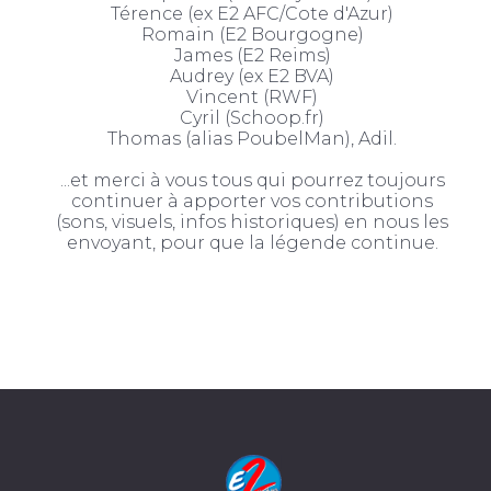
Térence (ex E2 AFC/Cote d'Azur)
Romain (E2 Bourgogne)
James (E2 Reims)
Audrey (ex E2 BVA)
Vincent (RWF)
Cyril (Schoop.fr)
Thomas (alias PoubelMan), Adil.
...et merci à vous tous qui pourrez toujours
continuer à apporter vos contributions
(sons, visuels, infos historiques) en nous les
envoyant, pour que la légende continue.